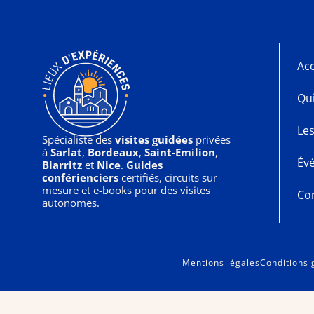
Acc
Qu
Les
Spécialiste des
visites guidées
privées
à
Sarlat
,
Bordeaux
,
Saint-Emilion
,
Év
Biarritz
et
Nice
.
Guides
conférienciers
certifiés, circuits sur
mesure et
e-books
pour des visites
Co
autonomes.
Mentions légales
Conditions 