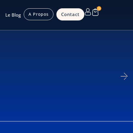
0
Contact
A Propos
Le Blog
M
Del
Int
pac